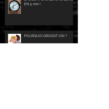
EN 5 min !
POURQUOI GROSSIT-ON ?
COURSE A PIED, COMMENT
PROGRESSER POUR ÊTRE AU
TOP.
POUR BIEN COMMENCER LA
JOURNÉE ! Petit Déj minceur.