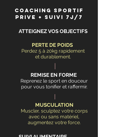
coaching sportif
prive + SUIVI 7j/7
ATTEIGNEZ
VOS OBJECTIFS
PERTE DE POIDS
Perdez 5 à 20kg rapidement
et durablement.
REMISE EN FORME
Reprenez le sport en douceur
pour vous tonifier et raffermir.
MUSCULATION
Muscler, sculptez votre corps
avec ou sans matériel,
augmentez votre force.
SUIVI ALIMENTAIRE