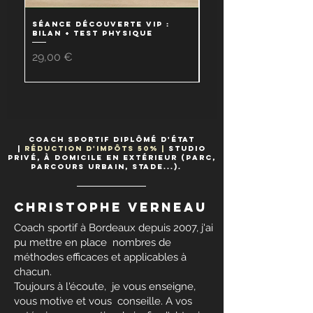
SÉANCE DÉCOUVERTE VIP :
Coaching Sport & 
Bilan + Test physique
: Suivi 1 Mois
Prix
Prix
29,00 €
90,00 €
Coach sportif
Diplômé d'état
|
réduction d'
impôts
50
% |
studio
privé, à domicile en extérieur (Parc,
parcours urbain, stade...).
CHRISTOPHE VERNEAU
Coach sportif à Bordeaux depuis 2007, j'ai
pu mettre en place nombres de
méthodes efficaces et applicables à
chacun.
Toujours à l'écoute, je vous enseigne,
vous motive et vous conseille. A vos